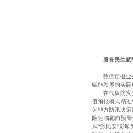
服务民生赋
数值预报业
赋能发展的实际
在气象防灾
值预报模式精准
为地方防汛决策
险短临靶向预警体
风“派比安”影