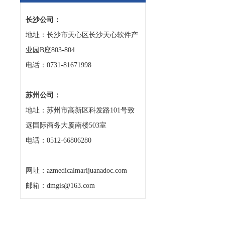
长沙公司：
地址：长沙市天心区长沙天心软件产
业园B座803-804
电话：0731-81671998
苏州公司：
地址：苏州市高新区科发路101号致
远国际商务大厦南楼503室
电话：0512-66806280
网址：azmedicalmarijuanadoc.com
邮箱：dmgis@163.com