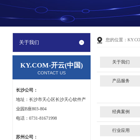
您的位置：
KY.C
关于我们
关于我们
KY.COM-开云(中国)
CONTACT US
产品服务
长沙公司：
地址：长沙市天心区长沙天心软件产
业园B座803-804
经典案例
电话：0731-81671998
行业应用
苏州公司：