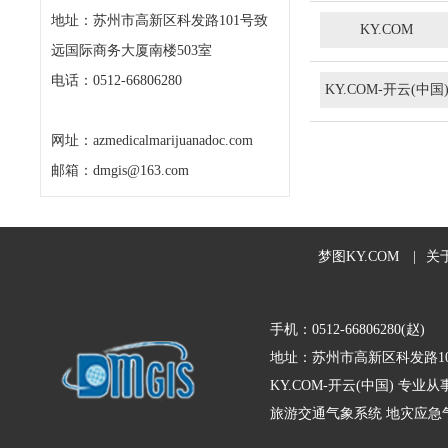
地址：苏州市高新区科发路101号致
KY.COM
远国际商务大厦南楼503室
电话：0512-66806280
KY.COM-开云(中国
网址：azmedicalmarijuanadoc.com
邮箱：dmgis@163.com
梦图KY.COM
|
关
手机：0512-66806280(赵)
地址：苏州市高新区科发路10
KY.COM-开云(中国) 
旅游交通气象系统
地灾应急