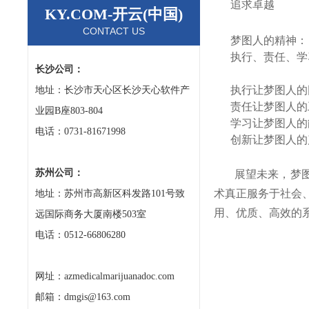
追求卓越
KY.COM-开云(中国)
CONTACT US
梦图人的精神：
执行、责任、学
长沙公司：
执行让梦图人的
地址：长沙市天心区长沙天心软件产
责任让梦图人的
业园B座803-804
学习让梦图人的
电话：0731-81671998
创新让梦图人的
苏州公司：
展望未来，梦图地
术真正服务于社会
地址：苏州市高新区科发路101号致
用、优质、高效的系
远国际商务大厦南楼503室
电话：0512-66806280
网址：azmedicalmarijuanadoc.com
邮箱：dmgis@163.com