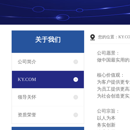
您的位置：
KY.C
关于我们
公司愿景：
做中国最实用的
公司简介
核心价值观：
KY.COM
为客户提供更专
为员工提供更高
为社会创造更实
领导关怀
公司宗旨：
资质荣誉
以人为本
务实创新