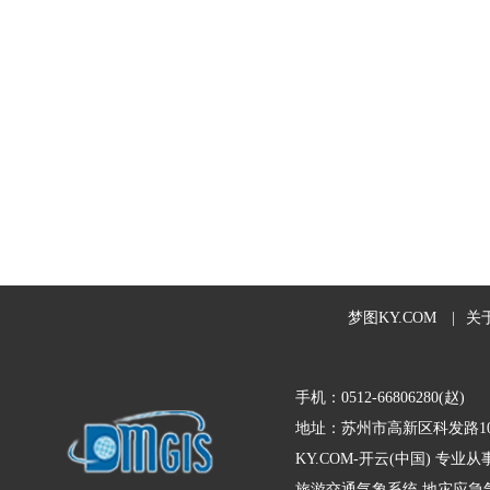
梦图KY.COM
|
关
手机：0512-66806280(赵)
地址：苏州市高新区科发路10
KY.COM-开云(中国) 
旅游交通气象系统
地灾应急