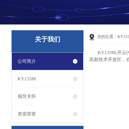
您的位置：
KY.C
关于我们
KY.COM-
高新技术开发区，
公司简介
KY.COM
领导关怀
资质荣誉