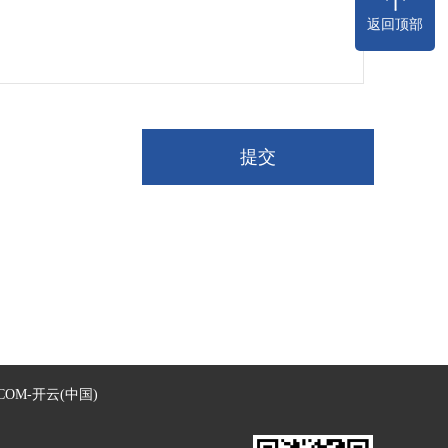
返回顶部
.COM-开云(中国)