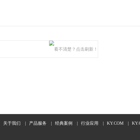
关于我们
|
产品服务
|
经典案例
|
行业应用
|
KY.COM
|
KY