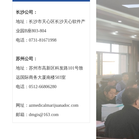
长沙公司：
地址：长沙市天心区长沙天心软件产
业园B座803-804
电话：0731-81671998
苏州公司：
地址：苏州市高新区科发路101号致
远国际商务大厦南楼503室
电话：0512-66806280
网址：azmedicalmarijuanadoc.com
邮箱：dmgis@163.com