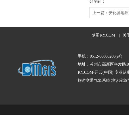
分享到：
上一篇：
安化县地质
梦图KY.COM
|
关
手机：0512-66806280(赵)
地址：苏州市高新区科发路10
KY.COM-开云(中国) 
旅游交通气象系统
地灾应急