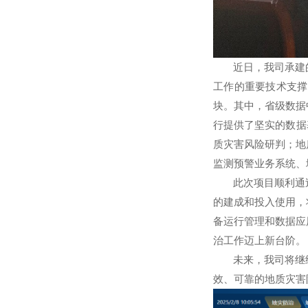
近日，我司承建
工作的重要技术支撑
块。其中，省级数据
行提供了坚实的数据
质灾害风险研判；地
监测预警业务系统、
此次项目顺利通
的建成和投入使用，
备运行管理和数据应
治工作迈上新台阶。
未来，我司将继
效、可靠的地质灾害