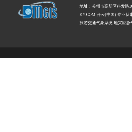
地址：苏州市高新区科发路10
KY.COM-开云(中国) 
旅游交通气象系统
地灾应急