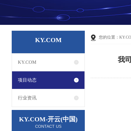
您的位置：
KY.C
KY.COM
我
KY.COM
项目动态
行业资讯
KY.COM-开云(中国)
CONTACT US