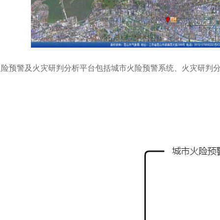
火险预警及火灾研判分析平台包括城市火险预警系统、火灾研判