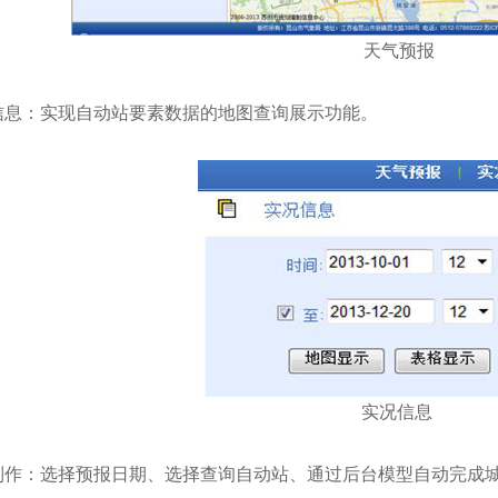
天气预报
信息：实现自动站要素数据的地图查询展示功能。
实况信息
制作：选择预报日期、选择查询自动站、通过后台模型自动完成