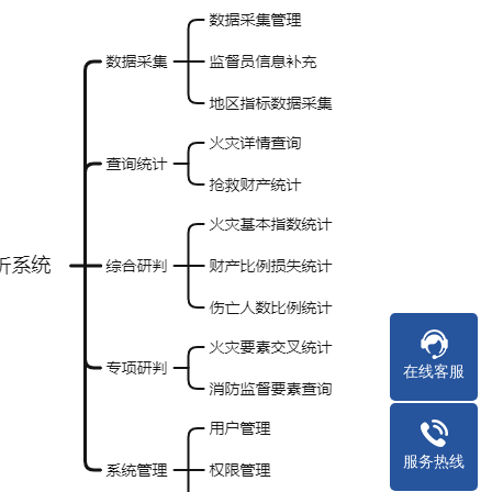
在线客服
服务热线