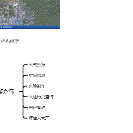
分析系统等。