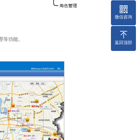
微信咨询
理等功能。
返回顶部