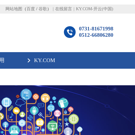
网站地图
（
百度
/
谷歌
）
|
在线留言
|
KY.COM-开云(中国)
0731-81671998
0512-66806280
用
KY.COM